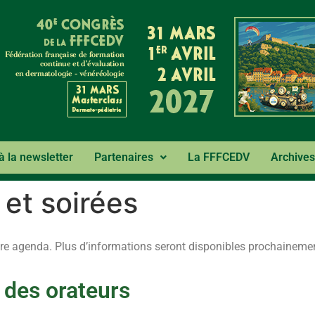
 à la newsletter
Partenaires
La FFFCEDV
Archives
et soirées
re agenda. Plus d’informations seront disponibles prochaineme
 des orateurs