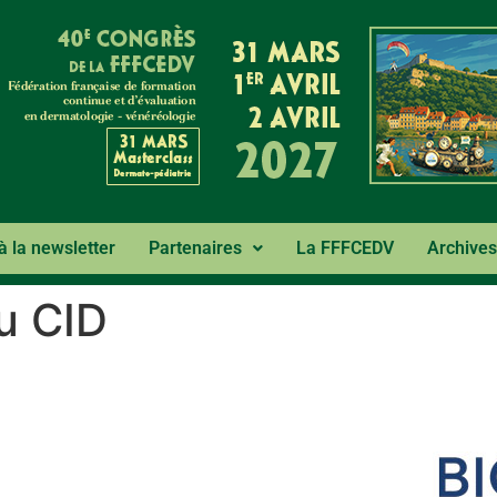
 à la newsletter
Partenaires
La FFFCEDV
Archives
u CID